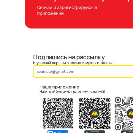
Подпишись на рассылку
Имя
Фамилия
И узнавай первым о новых скидках и акциях.
E-mail
Наше приложение
Используй бонусную программу по полной!
Пол
Мужской
Женский
Согласие на получение чеков по электронной почте