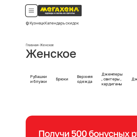
Условия пользования
Политика конфиденциальности
Смотреть все даты
©️ Мегахенд 2026. Все права защищены.
Кузнецк
Календарь скидок
Москва
Главная
-
Женское
Женское
Джемперы
Рубашки
Верхняя
Брюки
, свитеры ,
Дж
и блузки
одежда
кардиганы