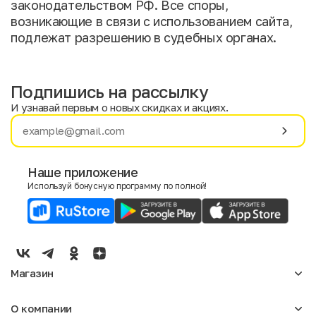
законодательством РФ. Все споры,
возникающие в связи с использованием сайта,
подлежат разрешению в судебных органах.
Подпишись на рассылку
И узнавай первым о новых скидках и акциях.
Имя
Фамилия
Наше приложение
Используй бонусную программу по полной!
E-mail
Пол
Мужской
Женский
Магазин
Согласие на получение чеков по электронной почте
Женское
О компании
Мужское